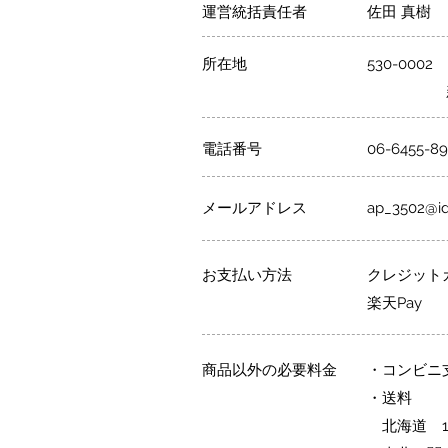
運営統括責任者
​佐田 真樹
所在地
530-00
​ 新日
電話番号
06-6455-8
メールアドレス
ap_3502@ide
お支払い方法
クレジット
​楽天Pay
商品以外の必要料金
・コンビニ
・送料
北海道 1,